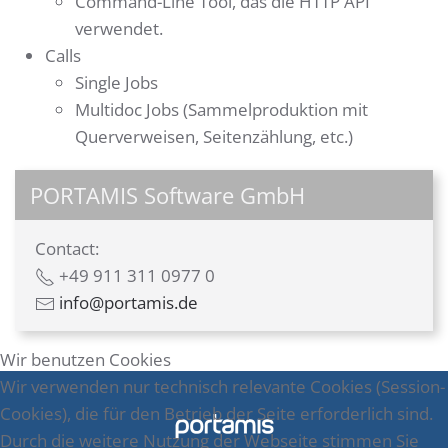
Command-Line Tool, das die HTTP API
verwendet.
Calls
Single Jobs
Multidoc Jobs (Sammelproduktion mit
Querverweisen, Seitenzählung, etc.)
PORTAMIS Software GmbH
Contact:
+49 911 311 0977 0
info@portamis.de
Wir benutzen Cookies
Wir verwenden nur technisch relevante Cookies (Session-
Cookies), die für den Betrieb der Seite erforderlich sind.
Durch die weitere Nutzung der Webseite stimmen Sie